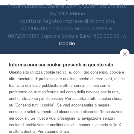
Fratelli Branca Distillerie S.p.A. © 2026 | Via Broletto
35, 20121 Milano
Iscritta al Registro Imprese di Milano al n.
00720670157 – Codice Fiscale e P.IVA n.:
00720670157 Capitale Sociale Euro 1.500.000,00 i.v.
Cookie
–
Informativa Privacy
Informazioni sui cookie presenti in questo sito
–
Accessibilitià
Questo sito utilizza cookie tecnici e, con il tuo consenso, cookie e
altri tracciatori di profilazione e analitici, anche di terze parti, al fine
tra l’altro di inviarti pubblicità e offrirti servizi in linea con le
preferenze da te manifestate nel corso della navigazione in rete,
Con il contributo di:
anche attraverso più dispositivi. Per accettare tutti i cookie clicca
su “Consenti tutti i cookie”. Se vuoi acconsentire o negare il
consenso selettivamente ad alcuni cookie clicca su "Impostazioni
dei cookie". Se invece vuoi proseguire la navigazione senza i
cookie di profilazione e analitici chiudi il banner cliccando sulla X
in alto a destra.
Per saperne di più
Bando “Musei di Impresa 2025”