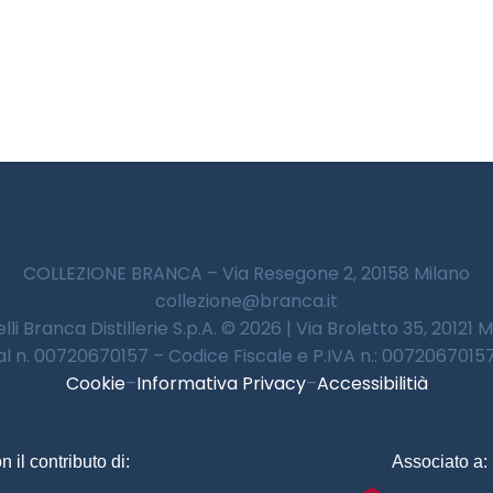
COLLEZIONE BRANCA – Via Resegone 2, 20158 Milano
collezione@branca.it
lli Branca Distillerie S.p.A. © 2026 | Via Broletto 35, 20121 
 al n. 00720670157 – Codice Fiscale e P.IVA n.: 00720670157 
Cookie
–
Informativa Privacy
–
Accessibilitià
n il contributo di:
Associato a: