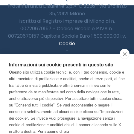
Fratelli Branca Distillerie S.p.A. © 2026 | Via Broletto
35, 20121 Milano
Iscritta al Registro Imprese di Milano al n.
00720670157 – Codice Fiscale e P.IVA n.:
00720670157 Capitale Sociale Euro 1.500.000,00 i.v.
Cookie
–
Informativa Privacy
Informazioni sui cookie presenti in questo sito
–
Accessibilitià
Questo sito utilizza cookie tecnici e, con il tuo consenso, cookie e
altri tracciatori di profilazione e analitici, anche di terze parti, al fine
tra l’altro di inviarti pubblicità e offrirti servizi in linea con le
preferenze da te manifestate nel corso della navigazione in rete,
Con il contributo di:
anche attraverso più dispositivi. Per accettare tutti i cookie clicca
su “Consenti tutti i cookie”. Se vuoi acconsentire o negare il
consenso selettivamente ad alcuni cookie clicca su "Impostazioni
dei cookie". Se invece vuoi proseguire la navigazione senza i
cookie di profilazione e analitici chiudi il banner cliccando sulla X
in alto a destra.
Per saperne di più
Bando “Musei di Impresa 2025”