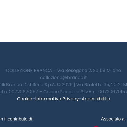
COLLEZIONE BRANCA – Via Resegone 2, 20158 Milano
collezione@branca.it
lli Branca Distillerie S.p.A. © 2026 | Via Broletto 35, 20121 
 al n. 00720670157 – Codice Fiscale e P.IVA n.: 00720670157 
Cookie
–
Informativa Privacy
–
Accessibilitià
n il contributo di:
Associato a: