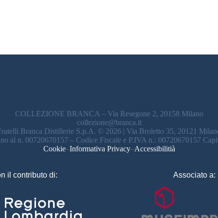
COLLEZIONE BRANCA – Via Resegone 2, 20158 Milano
collezione@branca.it
Fratelli Branca Distillerie S.p.A. © 2026 | Via Broletto 35, 20121 Milan
ilano al n. 00720670157 – Codice Fiscale e P.IVA n.: 00720670157 Capit
Cookie
–
Informativa Privacy
–
Accessibilitià
n il contributo di:
Associato a: