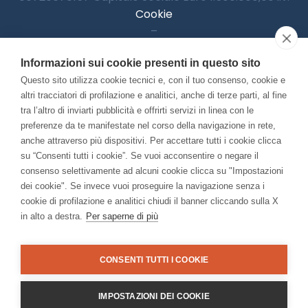
Cookie
–
Informativa Privacy
Informazioni sui cookie presenti in questo sito
–
Accessibilitià
Questo sito utilizza cookie tecnici e, con il tuo consenso, cookie e
altri tracciatori di profilazione e analitici, anche di terze parti, al fine
tra l’altro di inviarti pubblicità e offrirti servizi in linea con le
preferenze da te manifestate nel corso della navigazione in rete,
Con il contributo di:
anche attraverso più dispositivi. Per accettare tutti i cookie clicca
su “Consenti tutti i cookie”. Se vuoi acconsentire o negare il
consenso selettivamente ad alcuni cookie clicca su "Impostazioni
dei cookie". Se invece vuoi proseguire la navigazione senza i
cookie di profilazione e analitici chiudi il banner cliccando sulla X
in alto a destra.
Per saperne di più
Bando “Musei di Impresa 2025”
Associato a:
CONSENTI TUTTI I COOKIE
IMPOSTAZIONI DEI COOKIE