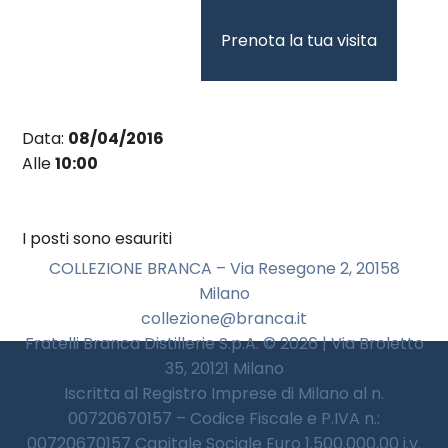
Vai
al
Prenota la tua visita
contenuto
Data:
08/04/2016
Alle
10:00
I posti sono esauriti
COLLEZIONE BRANCA – Via Resegone 2, 20158
Milano
collezione@branca.it
Fratelli Branca Distillerie S.p.A. © 2026 | Via Broletto
35, 20121 Milano
Iscritta al Registro Imprese di Milano al n.
00720670157 – Codice Fiscale e P.IVA n.:
00720670157 Capitale Sociale Euro 1.500.000,00 i.v.