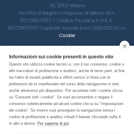
35, 20121 Milano
Iscritta al Registro Imprese di Milano al n.
00720670157 – Codice Fiscale e P.IVA n.:
00720670157 Capitale Sociale Euro 1.500.000,00 i.v.
Cookie
–
Informativa Privacy
Informazioni sui cookie presenti in questo sito
–
Accessibilitià
Questo sito utilizza cookie tecnici e, con il tuo consenso, cookie e
altri tracciatori di profilazione e analitici, anche di terze parti, al fine
tra l’altro di inviarti pubblicità e offrirti servizi in linea con le
preferenze da te manifestate nel corso della navigazione in rete,
Con il contributo di:
anche attraverso più dispositivi. Per accettare tutti i cookie clicca
su “Consenti tutti i cookie”. Se vuoi acconsentire o negare il
consenso selettivamente ad alcuni cookie clicca su "Impostazioni
dei cookie". Se invece vuoi proseguire la navigazione senza i
cookie di profilazione e analitici chiudi il banner cliccando sulla X
in alto a destra.
Per saperne di più
Bando “Musei di Impresa 2025”
Associato a: