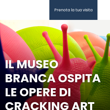
Vai
al
Prenota la tua visita
contenuto
IL MUSEO
BRANCA OSPITA
LE OPERE DI
CRACKING ART