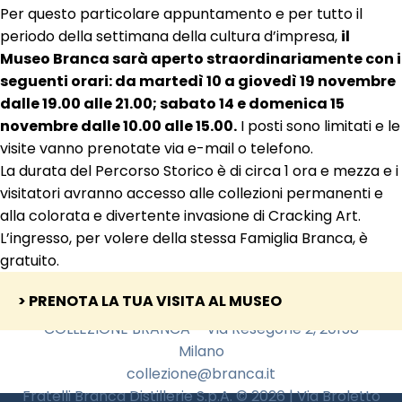
Per questo particolare appuntamento e per tutto il
periodo della settimana della cultura d’impresa,
il
Museo Branca sarà aperto straordinariamente con i
seguenti orari: da martedì 10 a giovedì 19 novembre
dalle 19.00 alle 21.00; sabato 14 e domenica 15
novembre dalle 10.00 alle 15.00.
I posti sono limitati e le
visite vanno prenotate via e-mail o telefono.
La durata del Percorso Storico è di circa 1 ora e mezza e i
visitatori avranno accesso alle collezioni permanenti e
alla colorata e divertente invasione di Cracking Art.
L’ingresso, per volere della stessa Famiglia Branca, è
gratuito.
> PRENOTA LA TUA VISITA AL MUSEO
COLLEZIONE BRANCA – Via Resegone 2, 20158
Milano
collezione@branca.it
Fratelli Branca Distillerie S.p.A. © 2026 | Via Broletto