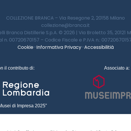
COLLEZIONE BRANCA – Via Resegone 2, 20158 Milano
collezione@branca.it
lli Branca Distillerie S.p.A. © 2026 | Via Broletto 35, 20121 
 al n. 00720670157 – Codice Fiscale e P.IVA n.: 00720670157 
Cookie
–
Informativa Privacy
–
Accessibilitià
n il contributo di:
Associato a:
usei di Impresa 2025”