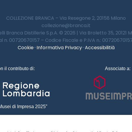
COLLEZIONE BRANCA – Via Resegone 2, 20158 Milano
collezione@branca.it
lli Branca Distillerie S.p.A. © 2026 | Via Broletto 35, 20121 
 al n. 00720670157 – Codice Fiscale e P.IVA n.: 00720670157 
Cookie
–
Informativa Privacy
–
Accessibilitià
n il contributo di:
Associato a:
usei di Impresa 2025”