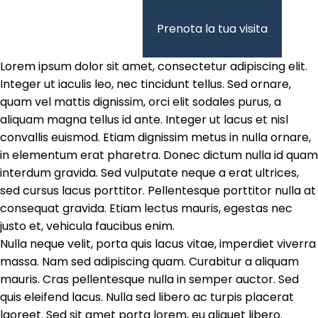
Vai
al
Prenota la tua visita
contenuto
Lorem ipsum dolor sit amet, consectetur adipiscing elit.
Integer ut iaculis leo, nec tincidunt tellus. Sed ornare,
quam vel mattis dignissim, orci elit sodales purus, a
aliquam magna tellus id ante. Integer ut lacus et nisl
convallis euismod. Etiam dignissim metus in nulla ornare,
in elementum erat pharetra. Donec dictum nulla id quam
interdum gravida. Sed vulputate neque a erat ultrices,
sed cursus lacus porttitor. Pellentesque porttitor nulla at
consequat gravida. Etiam lectus mauris, egestas nec
justo et, vehicula faucibus enim.
Nulla neque velit, porta quis lacus vitae, imperdiet viverra
massa. Nam sed adipiscing quam. Curabitur a aliquam
mauris. Cras pellentesque nulla in semper auctor. Sed
quis eleifend lacus. Nulla sed libero ac turpis placerat
laoreet. Sed sit amet porta lorem, eu aliquet libero.