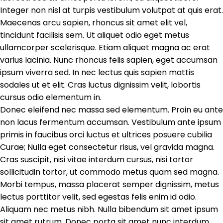
Integer non nisl at turpis vestibulum volutpat at quis erat.
Maecenas arcu sapien, rhoncus sit amet elit vel,
tincidunt facilisis sem. Ut aliquet odio eget metus
ullamcorper scelerisque. Etiam aliquet magna ac erat
varius lacinia. Nunc rhoncus felis sapien, eget accumsan
ipsum viverra sed. In nec lectus quis sapien mattis
sodales ut et elit. Cras luctus dignissim velit, lobortis
cursus odio elementum in.
Donec eleifend nec massa sed elementum. Proin eu ante
non lacus fermentum accumsan. Vestibulum ante ipsum
primis in faucibus orci luctus et ultrices posuere cubilia
Curae; Nulla eget consectetur risus, vel gravida magna.
Cras suscipit, nisi vitae interdum cursus, nisi tortor
sollicitudin tortor, ut commodo metus quam sed magna.
Morbi tempus, massa placerat semper dignissim, metus
lectus porttitor velit, sed egestas felis enim id odio.
Aliquam nec metus nibh. Nulla bibendum sit amet ipsum
sit amet rutrum. Donec porta sit amet nunc interdum