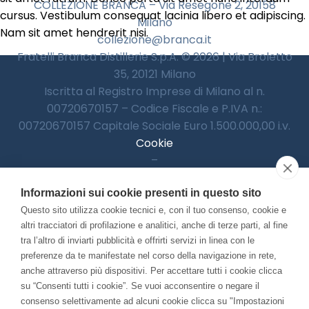
COLLEZIONE BRANCA – Via Resegone 2, 20158
cursus. Vestibulum consequat lacinia libero et adipiscing.
Milano
Nam sit amet hendrerit nisi.
collezione@branca.it
Fratelli Branca Distillerie S.p.A. © 2026 | Via Broletto
35, 20121 Milano
Iscritta al Registro Imprese di Milano al n.
00720670157 – Codice Fiscale e P.IVA n.:
00720670157 Capitale Sociale Euro 1.500.000,00 i.v.
Cookie
–
Informativa Privacy
Informazioni sui cookie presenti in questo sito
–
Accessibilitià
Questo sito utilizza cookie tecnici e, con il tuo consenso, cookie e
altri tracciatori di profilazione e analitici, anche di terze parti, al fine
tra l’altro di inviarti pubblicità e offrirti servizi in linea con le
preferenze da te manifestate nel corso della navigazione in rete,
Con il contributo di:
anche attraverso più dispositivi. Per accettare tutti i cookie clicca
su “Consenti tutti i cookie”. Se vuoi acconsentire o negare il
consenso selettivamente ad alcuni cookie clicca su "Impostazioni