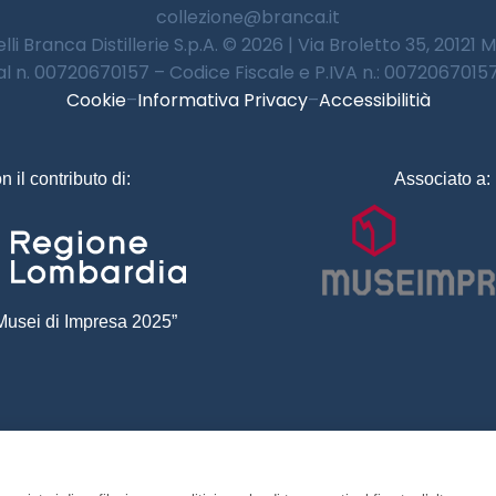
collezione@branca.it
lli Branca Distillerie S.p.A. © 2026 | Via Broletto 35, 20121 
 al n. 00720670157 – Codice Fiscale e P.IVA n.: 00720670157 
Cookie
–
Informativa Privacy
–
Accessibilitià
n il contributo di:
Associato a:
usei di Impresa 2025”