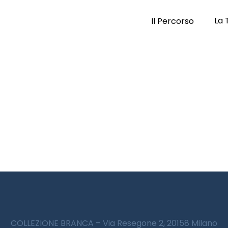
La 
Il Percorso
COLLEZIONE BRANCA – Via Resegone 2, 20158 Milano