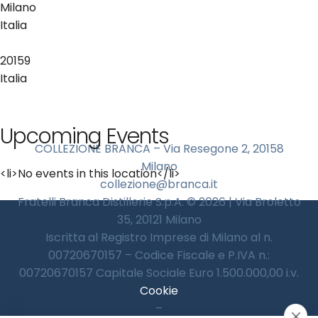
Milano
Italia
20159
Italia
Upcoming Events
COLLEZIONE BRANCA – Via Resegone 2, 20158
Milano
<li>No events in this location</li>
collezione@branca.it
Fratelli Branca Distillerie S.p.A. © 2026 | Via Broletto
35, 20121 Milano
Iscritta al Registro Imprese di Milano al n.
00720670157 – Codice Fiscale e P.IVA n.:
00720670157 Capitale Sociale Euro 1.500.000,00 i.v.
Cookie
–