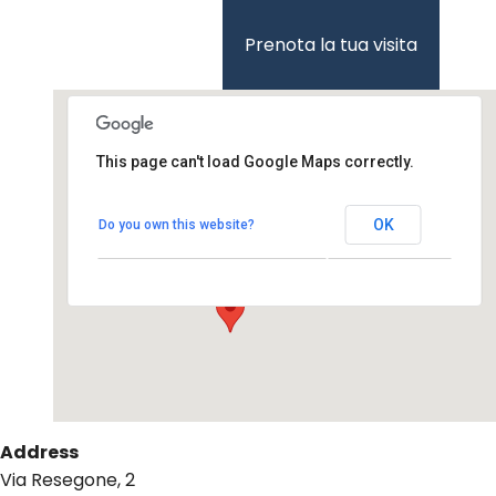
Vai
al
Prenota la tua visita
contenuto
This page can't load Google Maps correctly.
Collezione Branca
OK
Do you own this website?
Via Resegone, 2 – Milano
Events
Address
Via Resegone, 2